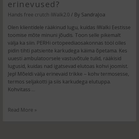
erinevused?
Hands free crutch iWalk2.0
/ By
SandraJoa
Olen klientidele rääkinud lugu, kuidas iWalki Eestisse
toomise mõte minuni jõudis. Toon selle pikemalt
välja ka siin. PERHi ortopeediaosakonnas tööl olles
pidin tihti patsiente karkudega käima õpetama. Kes
uuesti ambulatoorsele vastuvõtule tulid, rääkisid
lugusid, kuidas nad igatsevad elutoas kohvi joomist.
Jep! Mõeldi välja erinevaid trikke – kohv termosesse,
termos seljakotti ja siis karkudega elutuppa.
Kohvitass …
Read More »