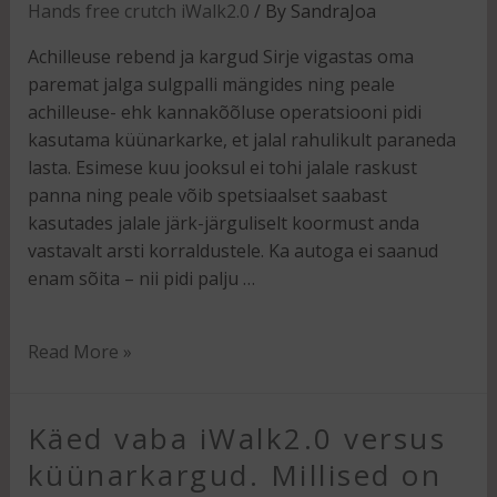
Hands free crutch iWalk2.0
/ By
SandraJoa
Achilleuse rebend ja kargud Sirje vigastas oma
paremat jalga sulgpalli mängides ning peale
achilleuse- ehk kannakõõluse operatsiooni pidi
kasutama küünarkarke, et jalal rahulikult paraneda
lasta. Esimese kuu jooksul ei tohi jalale raskust
panna ning peale võib spetsiaalset saabast
kasutades jalale järk-järguliselt koormust anda
vastavalt arsti korraldustele. Ka autoga ei saanud
enam sõita – nii pidi palju …
Read More »
Käed vaba iWalk2.0 versus
küünarkargud. Millised on